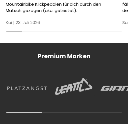
Mountainbike Klickpedalen für dich durch den
fä
Matsch gezogen (aka. getestet).
de
Kai |
23. Juli 2026
Sa
Premium Marken