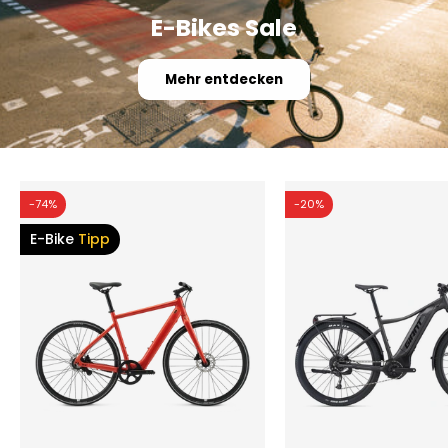
E-Bikes Sale
Mehr entdecken
-74%
-20%
E-Bike
Tipp