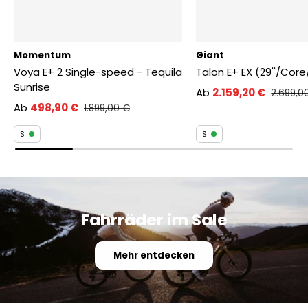
Momentum
Giant
Voya E+ 2 Single-speed - Tequila
Talon E+ EX (29''/Co
Sunrise
Ab
2.159,20 €
2.699,0
Ab
498,90 €
1.899,00 €
S
S
Fahrräder im Sale
Mehr entdecken