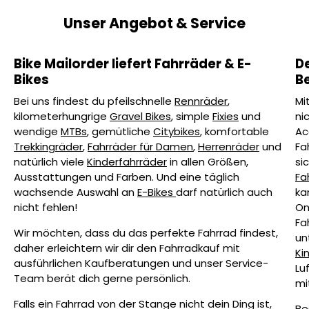
Unser Angebot & Service
Bike Mailorder liefert Fahrräder & E-
D
Bikes
B
Bei uns findest du pfeilschnelle
Rennräder
,
Mi
kilometerhungrige
Gravel Bikes
, simple
Fixies
und
ni
wendige
MTBs
, gemütliche
Citybikes
, komfortable
Ac
Trekkingräder
,
Fahrräder für Damen
,
Herrenräder
und
Fa
natürlich viele
Kinderfahrräder
in allen Größen,
si
Ausstattungen und Farben. Und eine täglich
Fa
wachsende Auswahl an
E-Bikes
darf natürlich auch
ka
nicht fehlen!
On
Fa
Wir möchten, dass du das perfekte Fahrrad findest,
un
daher erleichtern wir dir den Fahrradkauf mit
Ki
ausführlichen Kaufberatungen und unser Service-
Lu
Team berät dich gerne persönlich.
mi
Falls ein Fahrrad von der Stange nicht dein Ding ist,
Be