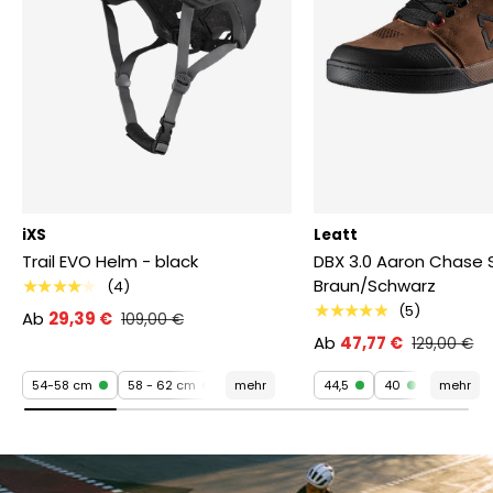
iXS
Leatt
Trail EVO Helm - black
DBX 3.0 Aaron Chase 
Braun/Schwarz
★★★★★
(4)
★★★★★
(5)
Ab
29,39 €
109,00 €
Ab
47,77 €
129,00 €
54-58 cm
58 - 62 cm
mehr
44,5
40
mehr