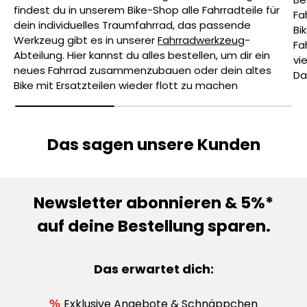
findest du in unserem Bike-Shop alle Fahrradteile für
Fa
dein individuelles Traumfahrrad, das passende
Bi
Werkzeug gibt es in unserer
Fahrradwerkzeug
-
Fa
Abteilung. Hier kannst du alles bestellen, um dir ein
vi
neues Fahrrad zusammenzubauen oder dein altes
Da
Bike mit Ersatzteilen wieder flott zu machen
Das sagen unsere Kunden
Newsletter abonnieren & 5%*
auf deine Bestellung sparen.
Das erwartet dich:
Exklusive Angebote & Schnäppchen
%