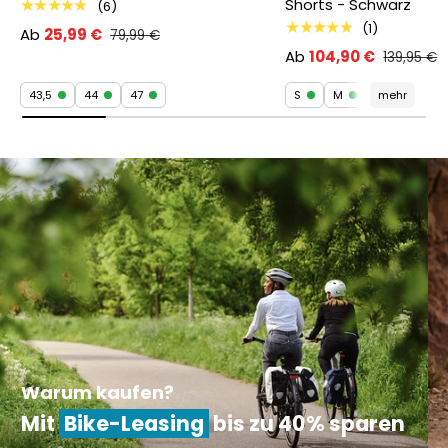
Shorts - Schwarz
★★★★★
(6)
★★★★★
(1)
Ab
25,99 €
79,99 €
Ab
104,90 €
139,95 €
43,5
44
47
S
M
mehr
Warum kaufen?
Mit
Bike-Leasing
bis zu 40% sparen