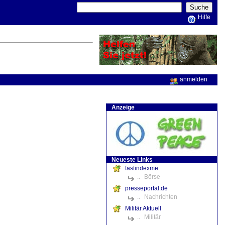
Hilfe
anmelden
Anzeige
Neueste Links
fastindexme
..
Börse
presseportal.de
..
Nachrichten
Militär Aktuell
..
Militär