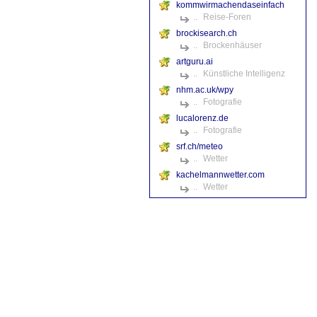
kommwirmachendaseinfach
..
Reise-Foren
brockisearch.ch
..
Brockenhäuser
artguru.ai
..
Künstliche Intelligenz
nhm.ac.uk/wpy
..
Fotografie
lucalorenz.de
..
Fotografie
srf.ch/meteo
..
Wetter
kachelmannwetter.com
..
Wetter