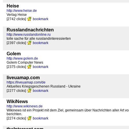
Heise
http://www.heise.de
Verlag Heise
[2742 clicks]
bookmark
Russlandnachrichten
http://www.russlandonline.ru
tolle sache für alle russlandinteressierten
[2397 clicks]
bookmark
Golem
http://www.golem.de
Golem Computer News
[2375 clicks]
bookmark
liveuamap.com
https://liveuamap.com/de
Aktuelles Kriegsgeschenen Russland - Ukraine
[2277 clicks]
bookmark
WikiNews
http://www.wikinews.de
Wikinews ist ein Projekt mit dem Ziel, gemeinsam über Nachrichten aller Art 
berichten.
[2274 clicks]
bookmark