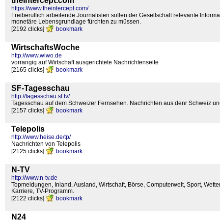
theIntercept.com
https://www.theintercept.com/
Freiberuflich arbeitende Journalisten sollen der Gesellschaft relevante Info
monetäre Lebensgrundlage fürchten zu müssen.
[2192 clicks]
bookmark
WirtschaftsWoche
http://www.wiwo.de
vorrangig auf Wirtschaft ausgerichtete Nachrichtenseite
[2165 clicks]
bookmark
SF-Tagesschau
http://tagesschau.sf.tv/
Tagesschau auf dem Schweizer Fernsehen. Nachrichten aus denr Schweiz und
[2157 clicks]
bookmark
Telepolis
http://www.heise.de/tp/
Nachrichten von Telepolis
[2125 clicks]
bookmark
N-TV
http://www.n-tv.de
Topmeldungen, Inland, Ausland, Wirtschaft, Börse, Computerwelt, Sport, Wette
Karriere, TV-Programm.
[2122 clicks]
bookmark
N24