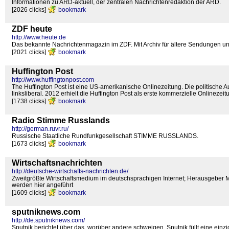
Informationen zu ARD-aktuell, der zentralen Nachrichtenredaktion der ARD.
[2026 clicks]
bookmark
ZDF heute
http://www.heute.de
Das bekannte Nachrichtenmagazin im ZDF. Mit Archiv für ältere Sendungen un
[2021 clicks]
bookmark
Huffington Post
http://www.huffingtonpost.com
The Huffington Post ist eine US-amerikanische Onlinezeitung. Die politische 
linksliberal. 2012 erhielt die Huffington Post als erste kommerzielle Onlinezeit
[1738 clicks]
bookmark
Radio Stimme Russlands
http://german.ruvr.ru/
Russische Staatliche Rundfunkgesellschaft STIMME RUSSLANDS.
[1673 clicks]
bookmark
Wirtschaftsnachrichten
http://deutsche-wirtschafts-nachrichten.de/
Zweitgrößte Wirtschaftsmedium im deutschsprachigen Internet; Herausgeber M
werden hier angeführt
[1609 clicks]
bookmark
sputniknews.com
http://de.sputniknews.com/
Sputnik berichtet über das, worüber andere schweigen. Sputnik füllt eine einzig