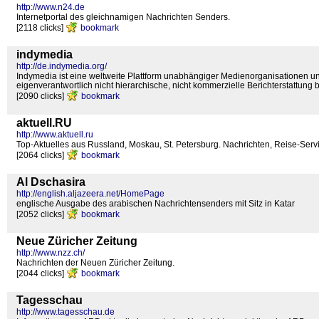
http://www.n24.de
Internetportal des gleichnamigen Nachrichten Senders.
[2118 clicks]
bookmark
indymedia
http://de.indymedia.org/
Indymedia ist eine weltweite Plattform unabhängiger Medienorganisationen un
eigenverantwortlich nicht hierarchische, nicht kommerzielle Berichterstattung 
[2090 clicks]
bookmark
aktuell.RU
http://www.aktuell.ru
Top-Aktuelles aus Russland, Moskau, St. Petersburg. Nachrichten, Reise-Serv
[2064 clicks]
bookmark
Al Dschasira
http://english.aljazeera.net/HomePage
englische Ausgabe des arabischen Nachrichtensenders mit Sitz in Katar
[2052 clicks]
bookmark
Neue Züricher Zeitung
http://www.nzz.ch/
Nachrichten der Neuen Züricher Zeitung.
[2044 clicks]
bookmark
Tagesschau
http://www.tagesschau.de