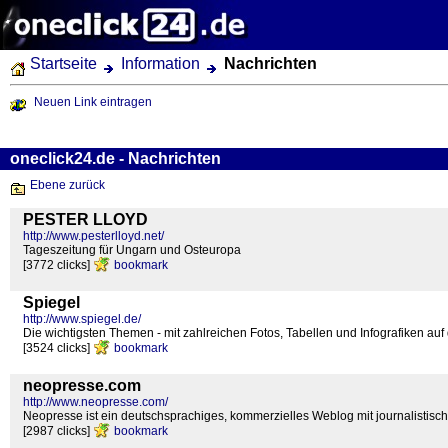
Startseite
Information
Nachrichten
Neuen Link eintragen
oneclick24.de - Nachrichten
Ebene zurück
PESTER LLOYD
http://www.pesterlloyd.net/
Tageszeitung für Ungarn und Osteuropa
[3772 clicks]
bookmark
Spiegel
http://www.spiegel.de/
Die wichtigsten Themen - mit zahlreichen Fotos, Tabellen und Infografiken auf
[3524 clicks]
bookmark
neopresse.com
http://www.neopresse.com/
Neopresse ist ein deutschsprachiges, kommerzielles Weblog mit journalistis
[2987 clicks]
bookmark