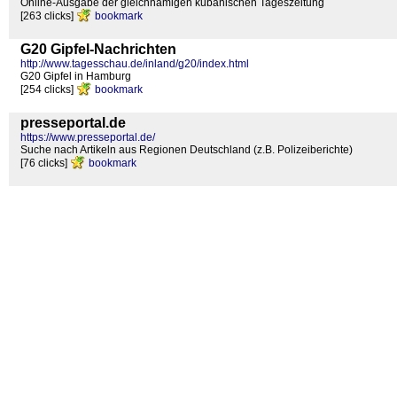
Online-Ausgabe der gleichnamigen kubanischen Tageszeitung
[263 clicks]
bookmark
G20 Gipfel-Nachrichten
http://www.tagesschau.de/inland/g20/index.html
G20 Gipfel in Hamburg
[254 clicks]
bookmark
presseportal.de
https://www.presseportal.de/
Suche nach Artikeln aus Regionen Deutschland (z.B. Polizeiberichte)
[76 clicks]
bookmark