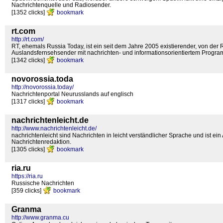
Nachrichtenquelle und Radiosender.
[1352 clicks]
bookmark
rt.com
http://rt.com/
RT, ehemals Russia Today, ist ein seit dem Jahre 2005 existierender, von der 
Auslandsfernsehsender mit nachrichten- und informationsorientiertem Program
[1342 clicks]
bookmark
novorossia.toda
http://novorossia.today/
Nachrichtenportal Neurusslands auf englisch
[1317 clicks]
bookmark
nachrichtenleicht.de
http://www.nachrichtenleicht.de/
nachrichtenleicht sind Nachrichten in leicht verständlicher Sprache und ist e
Nachrichtenredaktion.
[1305 clicks]
bookmark
ria.ru
https://ria.ru
Russische Nachrichten
[359 clicks]
bookmark
Granma
http://www.granma.cu