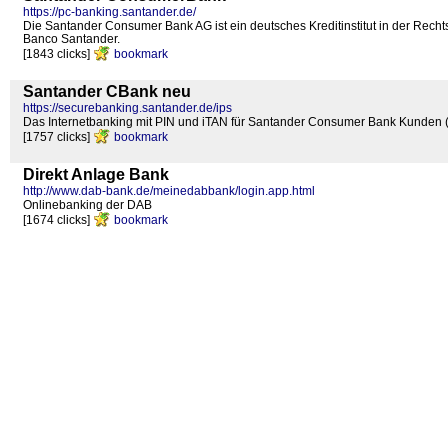
https://pc-banking.santander.de/
Die Santander Consumer Bank AG ist ein deutsches Kreditinstitut in der Rechts
Banco Santander.
[1843 clicks]
bookmark
Santander CBank neu
https://securebanking.santander.de/ips
Das Internetbanking mit PIN und iTAN für Santander Consumer Bank Kunden 
[1757 clicks]
bookmark
Direkt Anlage Bank
http://www.dab-bank.de/meinedabbank/login.app.html
Onlinebanking der DAB
[1674 clicks]
bookmark