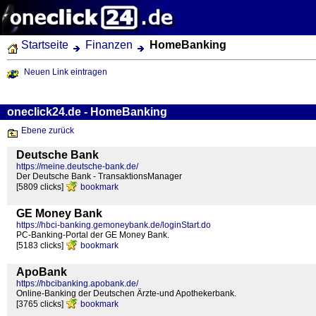
Startseite
Finanzen
HomeBanking
Neuen Link eintragen
oneclick24.de - HomeBanking
Ebene zurück
Deutsche Bank
https://meine.deutsche-bank.de/
Der Deutsche Bank - TransaktionsManager
[5809 clicks]
bookmark
GE Money Bank
https://hbci-banking.gemoneybank.de/loginStart.do
PC-Banking-Portal der GE Money Bank.
[5183 clicks]
bookmark
ApoBank
https://hbcibanking.apobank.de/
Online-Banking der Deutschen Ärzte-und Apothekerbank.
[3765 clicks]
bookmark