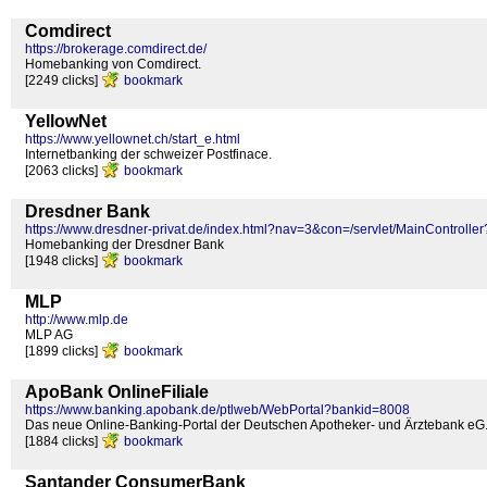
Comdirect
https://brokerage.comdirect.de/
Homebanking von Comdirect.
[2249 clicks]
bookmark
YellowNet
https://www.yellownet.ch/start_e.html
Internetbanking der schweizer Postfinace.
[2063 clicks]
bookmark
Dresdner Bank
https://www.dresdner-privat.de/index.html?nav=3&con=/servlet/MainContr
Homebanking der Dresdner Bank
[1948 clicks]
bookmark
MLP
http://www.mlp.de
MLP AG
[1899 clicks]
bookmark
ApoBank OnlineFiliale
https://www.banking.apobank.de/ptlweb/WebPortal?bankid=8008
Das neue Online-Banking-Portal der Deutschen Apotheker- und Ärztebank eG
[1884 clicks]
bookmark
Santander ConsumerBank