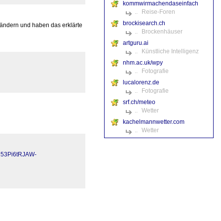
kommwirmachendaseinfach
..
Reise-Foren
brockisearch.ch
sländern und haben das erklärte
..
Brockenhäuser
artguru.ai
..
Künstliche Intelligenz
nhm.ac.uk/wpy
..
Fotografie
lucalorenz.de
..
Fotografie
srf.ch/meteo
..
Wetter
kachelmannwetter.com
..
Wetter
253Pi6tRJAW-