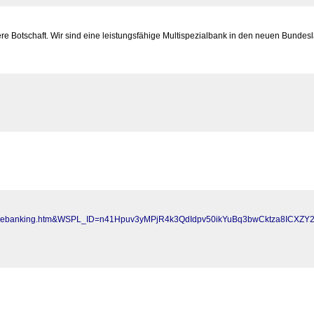
sere Botschaft. Wir sind eine leistungsfähige Multispezialbank in den neuen Bunde
_onlinebanking.htm&WSPL_ID=n41Hpuv3yMPjR4k3QdIdpv50ikYuBq3bwCktza8ICXZY