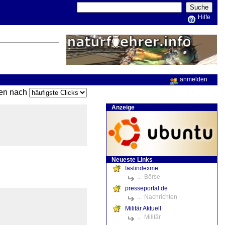
Hilfe
anmelden
ren nach
Anzeige
Neueste Links
fastindexme
..
Börse
presseportal.de
..
Nachrichten
Militär Aktuell
..
Militär