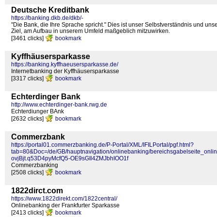
Deutsche Kreditbank
https://banking.dkb.de/dkb/-
"Die Bank, die Ihre Sprache spricht." Dies ist unser Selbstverständnis und un
Ziel, am Aufbau in unserem Umfeld maßgeblich mitzuwirken.
[3461 clicks]
bookmark
Kyffhäusersparkasse
https://banking.kyffhaeusersparkasse.de/
Internetbanking der Kyffhäusersparkasse
[3317 clicks]
bookmark
Echterdinger Bank
http://www.echterdinger-bank.rwg.de
Echterdiunger BAnk
[2632 clicks]
bookmark
Commerzbank
https://portal01.commerzbanking.de/P-Portal/XML/IFILPortal/pgf.html?
tab=80&Doc=/de/GB/hauptnavigation/onlinebanking/bereichsgabelseite
ovjBjt.q53D4pyMcfQ5-OE9sGIl4ZMJbhIOO1f
Commerzbanking
[2508 clicks]
bookmark
1822dirct.com
https://www.1822direkt.com/1822central/
Onlinebanking der Frankfurter Sparkasse
[2413 clicks]
bookmark